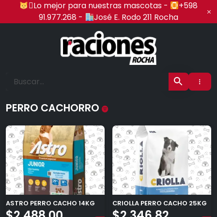
Ir
‍🏍Lo mejor para nuestras mascotas -
+598
al
91.977.268 -
José E. Rodo 211 Rocha
contenido
Raciones Rocha
PERRO CACHORRO
ASTRO PERRO CACHO 14KG
CRIOLLA PERRO CACHO 25KG
$
2.488,00
$
2.346,82