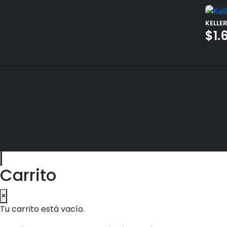
KELLE
$
1.
Navegación
de
entradas
Carrito
×
Tu carrito está vacío.