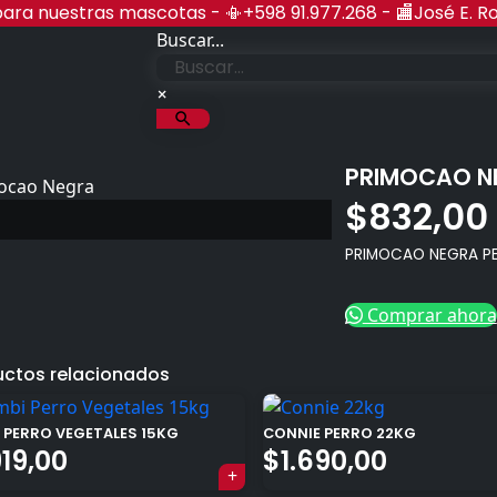
r para nuestras mascotas - 📳+598 91.977.268 - 🏬José E. R
Buscar...
nes Rocha
×
PRIMOCAO N
$
832,00
PRIMOCAO NEGRA P
Comprar ahora
uctos relacionados
 PERRO VEGETALES 15KG
CONNIE PERRO 22KG
919,00
$
1.690,00