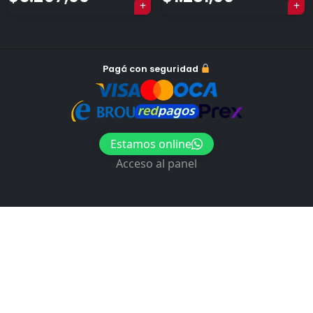
Navegación
Pagá con seguridad
de
entradas
Estamos online
Acceso al panel
×