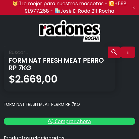
Ir
‍🏍Lo mejor para nuestras mascotas -
+598
al
91.977.268 -
José E. Rodo 211 Rocha
contenido
Raciones Rocha
FORM NAT FRESH MEAT PERRO
RP 7KG
$
2.669,00
FORM NAT FRESH MEAT PERRO RP 7KG
Comprar ahora
Productos relacionados