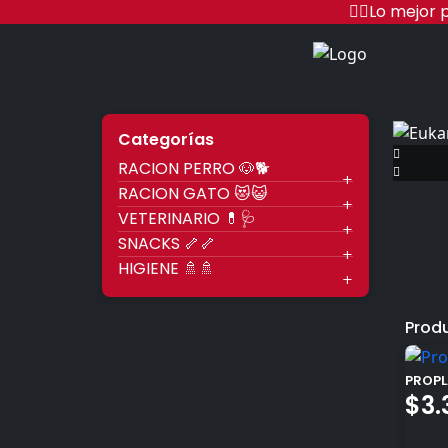
Ir
🐱‍🏍Lo mejo
al
contenido
Racio
Categorías
RACION PERRO 🐶🐕
RACION GATO 😻😺
VETERINARIO 💊🩺
SNACKS 🦴🦴
HIGIENE 🚿🚿
Prod
PROPL
$
3.