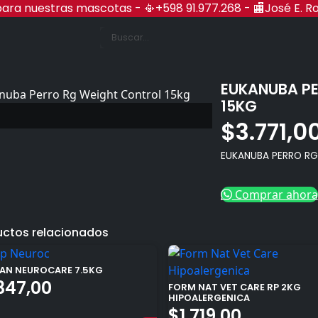
r para nuestras mascotas - 📳+598 91.977.268 - 🏬José E. R
nes Rocha
EUKANUBA P
15KG
$
3.771,0
EUKANUBA PERRO RG
Comprar ahora
uctos relacionados
AN NEUROCARE 7.5KG
347,00
FORM NAT VET CARE RP 2KG
HIPOALERGENICA
$
1.719,00