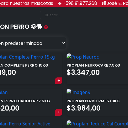
r para nuestras mascotas - 📳+598 91.977.268 - 🏬José E. R
nes Rocha
ON PERRO 🐶🐕
N COMPLETE PERRO 15KG
PROPLAN NEUROCARE 7.5KG
119,00
$
3.347,00
N PERRO CACHO RP 7.5KG
PROPLAN PERRO RM 15+3KG
620,00
$
3.964,00