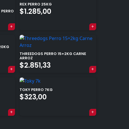
REX PERRO 25KG
$
1.285,00
E PERRO
 20KG
THREEDOGS PERRO 15+2KG CARNE
×
ARROZ
$
2.851,33
TOKY PERRO 7KG
$
323,00
Tu carrito está vacío.
Agregá un producto y aparecerá acá
automáticamente.