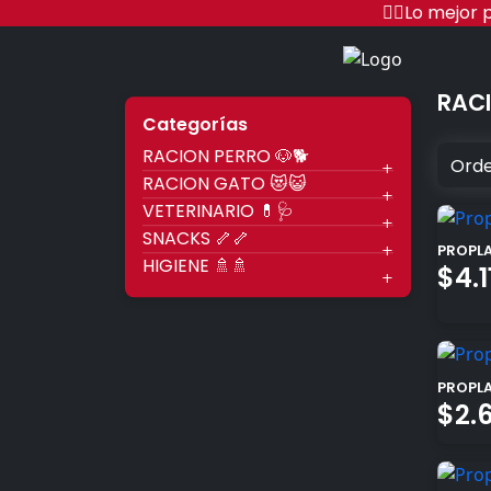
Ir
🐱‍🏍Lo mejo
al
contenido
Racio
RACI
Categorías
RACION PERRO 🐶🐕
RACION GATO 😻😺
VETERINARIO 💊🩺
SNACKS 🦴🦴
PROPLA
HIGIENE 🚿🚿
$
4.
PROPLA
$
2.