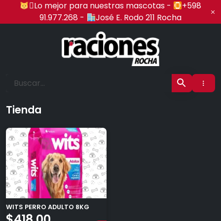
Ir
‍🏍Lo mejor para nuestras mascotas -
+598
al
91.977.268 -
José E. Rodo 211 Rocha
contenido
Raciones Rocha
Tienda
×
WITS PERRO ADULTO 8KG
$
418,00