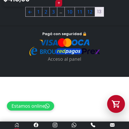
…
13
←
1
2
3
10
11
12
Tu carrito está vacío.
Agregá un producto y aparecerá acá
automáticamente.
Pagá con seguridad
Acceso al panel
Estamos online